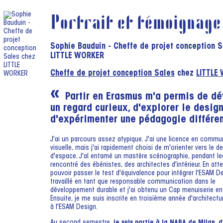
Portrait et témoignage
Sophie Bauduin - Cheffe de projet conception 
LITTLE WORKER
Cheffe de projet conception Sales
chez
LITTLE
Partir en Erasmus m'a permis de d
un regard curieux, d'explorer le design
d'expérimenter une pédagogie différen
J'ai un parcours assez atypique. J'ai une licence en commu
visuelle, mais j'ai rapidement choisi de m'orienter vers le d
d'espace. J'al entamé un mastère scénographie, pendant leq
rencontré des ébénistes, des architectes d'intérieur. En att
pouvoir passer le test d'équivalence pour intégrer l'ESAM Des
travaillé en tant que responsable communication dans le
développement durable et j'ai obtenu un Cap menuiserie en
Ensuite, je me suis inscrite en troisième année d'architectur
à l'ESAM Design.
Au second semestre,
je suis partie à la NABA de Milan, 