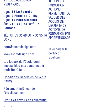
17 RUE JACQUEMONT
ACTIONS DE
75017 PARIS
FORMATION
ACTIONS
Ligne
13 La Fourche
,
PERMETTANT DE
Ligne
2 Place de Clichy
VALIDER DES
Ligne
14 Pont Cardinet
ACQUIS DE
Bus
21
|
74
|
54,
arrêt
la
L'EXPÉRIENCE
Fourche
ACTIONS DE
FORMATION PAR
TÉL : 01 53 06 88 00 - 06 35 18
APPRENTISSAGE
30 45
com@esamdesign.com
Télécharger le
certificat
www.esamdesign.com
Qualiopi
Les locaux de l'école sont
accessibles aux personnes à
mobilité réduite.
Conditions Générales de Vente
(CGV)
Règlement intérieur de
l'établissement
Droits et devoirs de l’apprentis