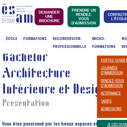
PRENDRE UN
DEMANDER
RENDEZ-
CONTACT
UNE
VOUS
L'ÉCOLE
BROCHURE
D'ADMISSION
ÉCOLE
FORMATIONS
RECONVERSION
MICRO-
NO
PROFESSIONNELLE
FORMATIONS
RE
Bachelor
PORTES OUVER
Architecture
JOURNÉES
D'IMMERSION
RENDEZ-VOUS
Intérieure et Design
D'ADMISSION
ALTERNANCE
Présentation
TARIFS
ADMISSIONS
Vous êtes passionné par les beaux espaces et vous
JE DÉCOUVR