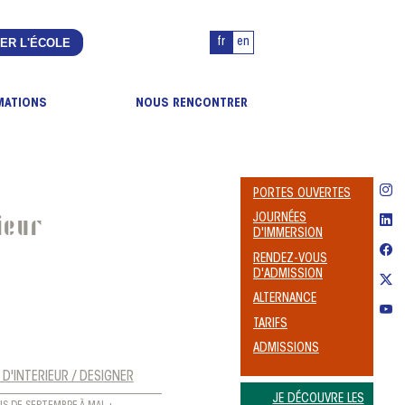
ER L'ÉCOLE
fr
en
MATIONS
NOUS RENCONTRER
PORTES OUVERTES
ieur
JOURNÉES
D'IMMERSION
RENDEZ-VOUS
D'ADMISSION
ALTERNANCE
TARIFS
ADMISSIONS
 D'INTERIEUR / DESIGNER
JE DÉCOUVRE LES