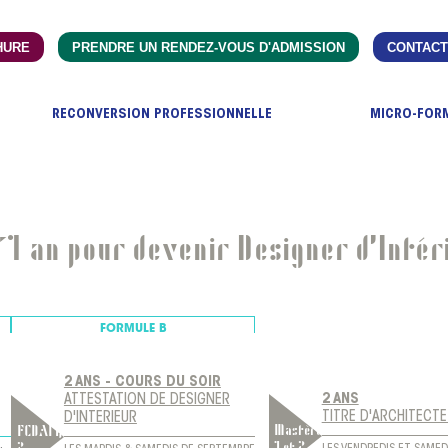
HURE
PRENDRE UN RENDEZ-VOUS D'ADMISSION
CONTACT
RECONVERSION PROFESSIONNELLE
MICRO-FOR
’1 an pour devenir Designer d'Intér
FORMULE
B
2 ANS - COURS DU SOIR
2 ANS
ATTESTATION DE DESIGNER
TITRE D'ARCHITECTE
D'INTERIEUR
Mastère
FCDAI1,
1 et 2