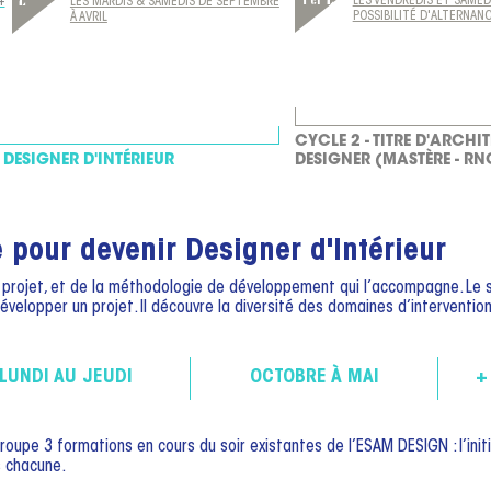
2
LES VENDREDIS ET SAMED
+
LES MARDIS & SAMEDIS DE SEPTEMBRE
POSSIBILITÉ D'ALTERNAN
À AVRIL
CYCLE 2 - TITRE D'ARCHIT
 DESIGNER D'INTÉRIEUR
DESIGNER (MASTÈRE - RN
 pour devenir Designer d'Intérieur
e projet, et de la méthodologie de développement qui l’accompagne. Le 
lopper un projet. Il découvre la diversité des domaines d’intervention d
LUNDI AU JEUDI
OCTOBRE À MAI
+
upe 3 formations en cours du soir existantes de l’ESAM DESIGN : l’initi
 chacune.