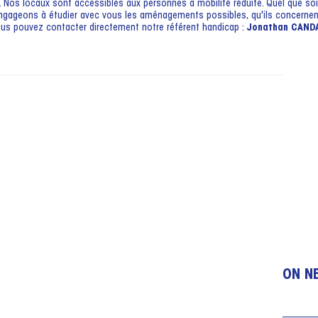
té. Nos locaux sont accessibles aux personnes à mobilité réduite. Quel que so
engageons à étudier avec vous les aménagements possibles, qu'ils concernent
vous pouvez contacter directement notre référent handicap :
Jonathan CAND
ON NE