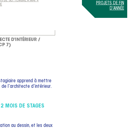
IS DE SEPTEMBRE À MAI +
PROJETS DE FIN
CE
D’ANNÉE
ECTE D'INTÉRIEUR /
CP 7)
stagiaire apprend à mettre
e l’architecte d’intérieur.
 2 MOIS DE STAGES
ation au dessin, et les deux