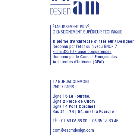
ÉTABLISSEMENT PRIVÉ,
D’ENSEIGNEMENT SUPÉRIEUR TECHNIQUE
Diplôme d’Architecte d’Intérieur / Designer
Reconnu par l’état au niveau RNCP 7
Fiche 42310 France compétences
Reconnu par le
C
onseil
F
rançais des
A
rchitectes d’
I
ntérieur (
CFAI
)
17 RUE JACQUEMONT
75017 PARIS
Ligne
13 La Fourche
,
Ligne
2 Place de Clichy
Ligne
14 Pont Cardinet
Bus
21
|
74
|
54,
arrêt
la Fourche
TÉL : 01 53 06 88 00 - 06 35 18 30 45
com@esamdesign.com