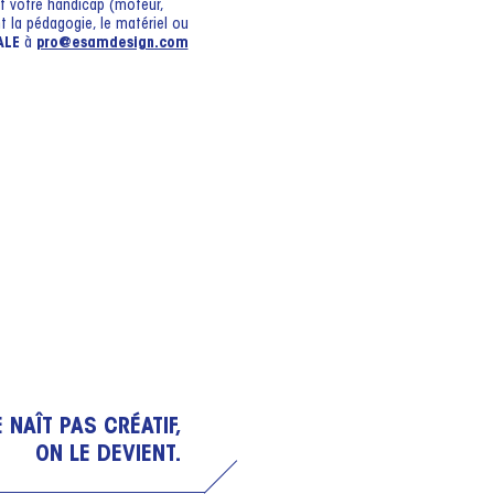
it votre handicap (moteur,
 la pédagogie, le matériel ou
ALE
à
pro@esamdesign.com
 NAÎT PAS CRÉATIF,
ON LE DEVIENT.