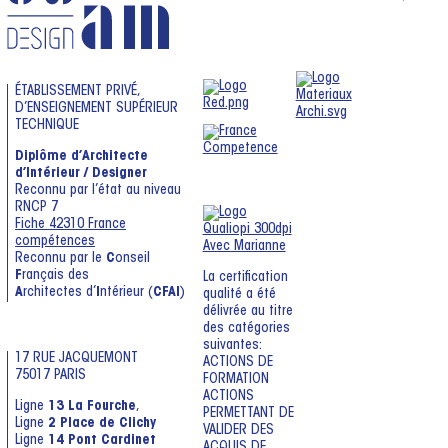
ÉTABLISSEMENT PRIVÉ,
D’ENSEIGNEMENT SUPÉRIEUR
TECHNIQUE
Diplôme d’Architecte
d’Intérieur / Designer
Reconnu par l’état au niveau
RNCP 7
Fiche 42310 France
compétences
Reconnu par le
C
onseil
F
rançais des
La certification
A
rchitectes d’
I
ntérieur (
CFAI
)
qualité a été
délivrée au titre
des catégories
suivantes:
17 RUE JACQUEMONT
ACTIONS DE
75017 PARIS
FORMATION
ACTIONS
Ligne
13 La Fourche
,
PERMETTANT DE
Ligne
2 Place de Clichy
VALIDER DES
Ligne
14 Pont Cardinet
ACQUIS DE