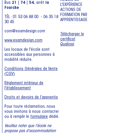
Bus
21
|
74
|
54,
arrêt
la
L'EXPÉRIENCE
Fourche
ACTIONS DE
FORMATION PAR
TÉL : 01 53 06 88 00 - 06 35 18
APPRENTISSAGE
30 45
com@esamdesign.com
Télécharger le
certificat
www.esamdesign.com
Qualiopi
Les locaux de l'école sont
accessibles aux personnes à
mobilité réduite.
Conditions Générales de Vente
(CGV)
Règlement intérieur de
l'établissement
Droits et devoirs de l’apprentis
Pour toute réclamation, nous
vous invitons à nous contacter
ou à remplir le
formulaire
dédié.
Veuillez noter que l’école ne
propose pas d’accommodation