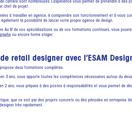
ns de carrière sont nombreuses. L’expérience vous permet de prétendre à des 
r chef de projet.
années à travailler en agence, à comprendre son fonctionnement et à vous con
z également la possibilité de lancer votre propre agence de design.
aire. Au fil de vos spécialisations ou de vos formations continues, vous pourr
graphe
ou encore home stager.
 de retail designer avec l’ESAM Desig
us propose deux formations complètes.
 en 3 ans, vous apporte toutes les compétences nécessaires autour du design
 en 2 ans, vous prépare à des postes à responsabilités et vous permet de déve
tique, que ce soit par des projets concrets ou des périodes en entreprise. Vo
 designer très rapidement.