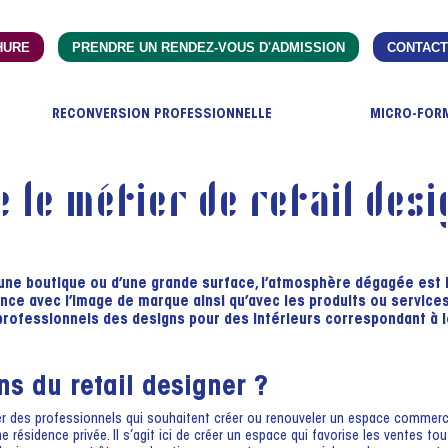
HURE
PRENDRE UN RENDEZ-VOUS D'ADMISSION
CONTACT
RECONVERSION PROFESSIONNELLE
MICRO-FOR
e le métier de retail desi
d’une boutique ou d’une grande surface, l’atmosphère dégagée est
ence avec l’image de marque ainsi qu’avec les produits ou service
professionnels des designs pour des intérieurs correspondant à l
ns du retail designer ?
rer des professionnels qui souhaitent créer ou renouveler un espace commerci
 résidence privée. Il s’agit ici de créer un espace qui favorise les ventes to