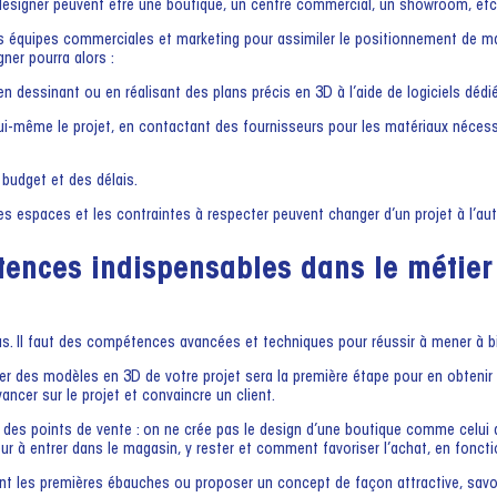
l designer peuvent être une boutique, un centre commercial, un showroom, etc
es équipes commerciales et marketing pour assimiler le positionnement de ma
gner pourra alors :
 en dessinant ou en réalisant des plans précis en 3D à l’aide de logiciels dédi
lui-même le projet, en contactant des fournisseurs pour les matériaux nécess
 budget et des délais.
es espaces et les contraintes à respecter peuvent changer d’un projet à l’aut
tences indispensables dans le métier 
pas. Il faut des compétences avancées et techniques pour réussir à mener à bi
er des modèles en 3D de votre projet sera la première étape pour en obtenir la
ncer sur le projet et convaincre un client.
s points de vente : on ne crée pas le design d’une boutique comme celui d’
r à entrer dans le magasin, y rester et comment favoriser l’achat, en fonctio
nt les premières ébauches ou proposer un concept de façon attractive, savo