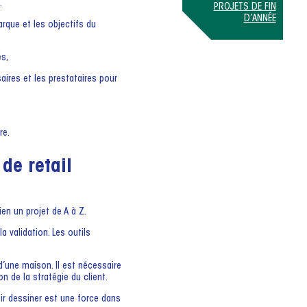
.
PROJETS DE FIN
D’ANNÉE
rque et les objectifs du
és,
aires et les prestataires pour
re.
de retail
en un projet de A à Z.
 validation. Les outils
une maison. Il est nécessaire
n de la stratégie du client.
ir dessiner est une force dans