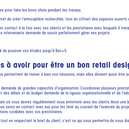
e pour faire les bons choix pendant les travaux.
met de créer l’atmosphère recherchée, tout en offrant des espaces ouverts e
n contact à la fois avec ses clients et les prestataires avec lesquels il trava
s intervenants demande de savoir parfaitement gérer ses projets.
dé de pousser vos études jusqu’à Bac+5.
és à avoir pour être un bon retail desi
us permettent de mener à bien vos missions, mais elles doivent aussi être
r demande de grandes capacités d’organisation. Coordonner plusieurs prestata
ct des délais et du budget demande de la rigueur organisationnelle et de l’ada
main où vous devrez régulièrement vous entretenir avec les clients. Avoir un
vous serez en contact avec eux pour les tenir au courant de l’avancée du pro
tions cordiales avec vos prestataires.
x tout en respectant le brief du client, c’est ce qui vous permettra de vous di