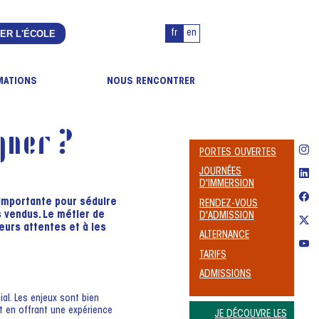
ER L'ÉCOLE
fr
en
MATIONS
NOUS RENCONTRER
gner ?
PORTES OUVERTES
JOURNÉES
D'IMMERSION
 importante pour séduire
RENDEZ-VOUS
s vendus. Le métier de
D'ADMISSION
eurs attentes et à les
ALTERNANCE
TARIFS
ADMISSIONS
al. Les enjeux sont bien
ut en offrant une expérience
JE DÉCOUVRE LES