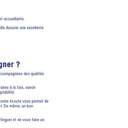
t accueillants.
ille. Assurer une excellente
gner ?
 accompagnées des qualités
ires à la fois, savoir
ptabilité.
e bonne écoute vous permet de
jet. De même, un bon
stinguer et de vous faire un