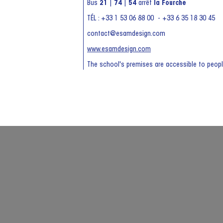
Bus
21
|
74
|
54
arrêt
la Fourche
TÉL : +33 1 53 06 88 00 - +33 6 35 18 30 45
contact@esamdesign.com
www.esamdesign.com
The school's premises are accessible to peopl