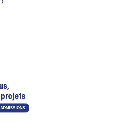
!
ous,
 projets
 ADMISSIONS