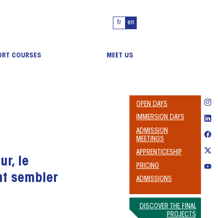
fr
en
ORT COURSES
MEET US
OPEN DAYS
IMMERSION DAYS
ADMISSION
MEETINGS
APPRENTICESHIP
ur, le
PRICING
nt sembler
ADMISSIONS
DISCOVER THE FINAL
PROJECTS